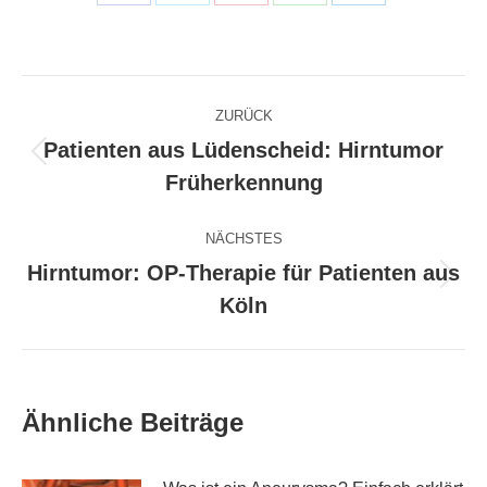
Share
Share
Share
Share
Share
on
on
on
on
on
Facebook
X
Pinterest
WhatsApp
LinkedIn
Kommentarnavigation
ZURÜCK
Patienten aus Lüdenscheid: Hirntumor
Vorheriger
Früherkennung
Beitrag:
NÄCHSTES
Hirntumor: OP-Therapie für Patienten aus
Nächster
Köln
Beitrag:
Ähnliche Beiträge