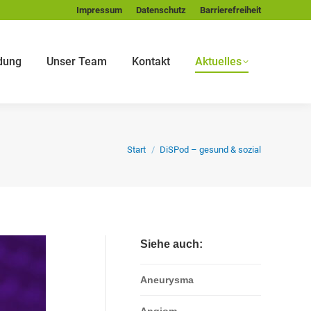
Impressum
Datenschutz
Barrierefreiheit
dung
Unser Team
Kontakt
Aktuelles
Sie befinden sich hier:
Start
DiSPod – gesund & sozial
Siehe auch:
Aneurysma