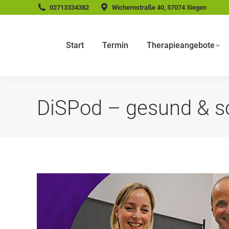
02713334382
Wichernstraße 40, 57074 Siegen
Start
Termin
Therapieangebote
DiSPod – gesund & so