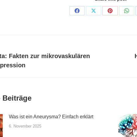
Share
Share
Share
Shar
on
on
on
on
Facebook
X
Pinterest
Wha
ntarnavigation
ta: Fakten zur mikrovaskulären
r
Nächste
pression
Beitrag:
 Beiträge
Was ist ein Aneurysma? Einfach erklärt
6. November 2025