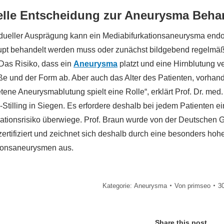
elle Entscheidung zur Aneurysma Beh
idueller Ausprägung kann ein Mediabifurkationsaneurysma endov
pt behandelt werden muss oder zunächst bildgebend regelmäßi
„Das Risiko, dass ein
Aneurysma
platzt und eine Hirnblutung 
ße und der Form ab. Aber auch das Alter des Patienten, vorhand
etene Aneurysmablutung spielt eine Rolle“, erklärt Prof. Dr. me
Stilling in Siegen. Es erfordere deshalb bei jedem Patienten ei
ationsrisiko überwiege. Prof. Braun wurde von der Deutschen Ge
ertifiziert und zeichnet sich deshalb durch eine besonders hoh
ionsaneurysmen aus.
Kategorie:
Aneurysma
Von
primseo
3
Share this post