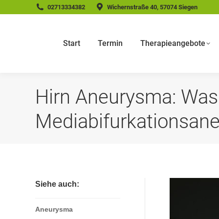
02713334382
Wichernstraße 40, 57074 Siegen
Start
Termin
Therapieangebote
Hirn Aneurysma: Was 
Mediabifurkationsan
Siehe auch:
Aneurysma