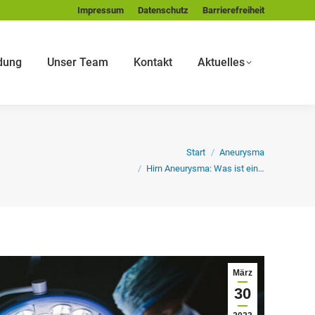
Impressum
Datenschutz
Barrierefreiheit
dung
Unser Team
Kontakt
Aktuelles
Sie befinden sich hier:
Start
Aneurysma
Hirn Aneurysma: Was ist ein…
März
30