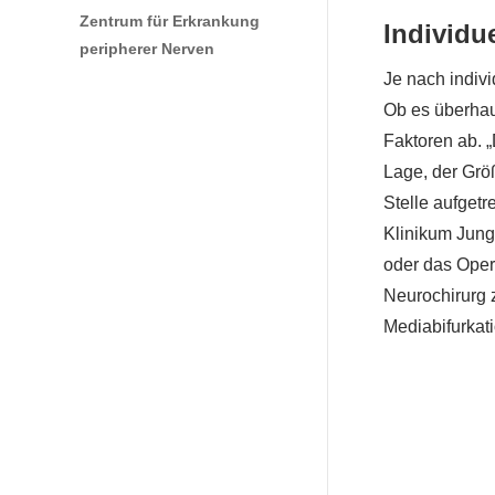
Zentrum für Erkrankung
Individu
peripherer Nerven
Je nach indiv
Ob es überhau
Faktoren ab. 
Lage, der Grö
Stelle aufgetr
Klinikum Jung-
oder das Oper
Neurochirurg z
Mediabifurkat