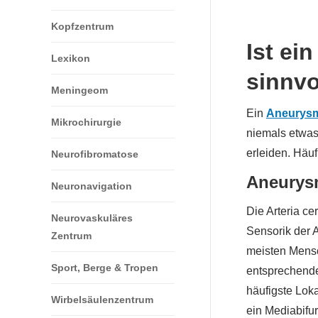
Kopfzentrum
Ist ei
Lexikon
sinnvo
Meningeom
Ein
Aneurys
Mikrochirurgie
niemals etwas
erleiden. Häu
Neurofibromatose
Aneurysm
Neuronavigation
Die Arteria ce
Neurovaskuläres
Sensorik der 
Zentrum
meisten Mensch
Sport, Berge & Tropen
entsprechende
häufigste Lok
Wirbelsäulenzentrum
ein Mediabifu