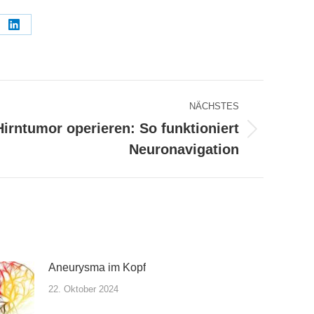
e
Share
on
tsApp
LinkedIn
NÄCHSTES
Hirntumor operieren: So funktioniert
r
Neuronavigation
Aneurysma im Kopf
22. Oktober 2024