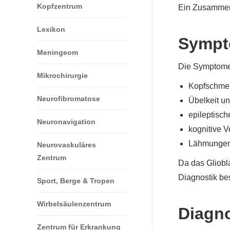
Kopfzentrum
Ein Zusammenh
Lexikon
Sympt
Meningeom
Die Symptome
Mikrochirurgie
Kopfschmer
Neurofibromatose
Übelkeit u
epileptisch
Neuronavigation
kognitive V
Lähmungen,
Neurovaskuläres
Zentrum
Da das Gliobla
Diagnostik be
Sport, Berge & Tropen
Wirbelsäulenzentrum
Diagn
Zentrum für Erkrankung