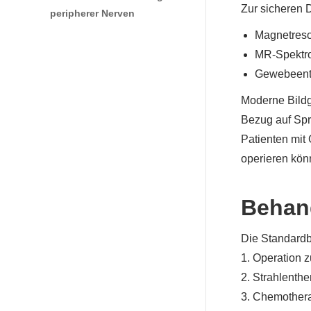
Zur sicheren 
peripherer Nerven
Magnetreso
MR-Spektro
Gewebeentn
Moderne Bildg
Bezug auf Spr
Patienten mit
operieren kön
Behan
Die Standard
1. Operation 
2. Strahlenth
3. Chemothera