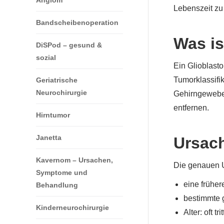
Angiom
Lebenszeit zu
Bandscheibenoperation
Was is
DiSPod – gesund &
sozial
Ein Glioblast
Tumorklassifik
Geriatrische
Neurochirurgie
Gehirngewebe ü
entfernen.
Hirntumor
Janetta
Ursac
Kavernom – Ursachen,
Die genauen Ur
Symptome und
eine früher
Behandlung
bestimmte 
Kinderneurochirurgie
Alter: oft 