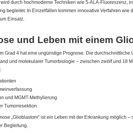
 wird durch hochmoderne Techniken wie 5-ALA-Fluoreszenz, in
ng begleitet. In Einzelfällen kommen innovative Verfahren wie 
zum Einsatz.
ose und Leben mit einem Gli
m Grad 4 hat eine ungünstige Prognose. Die durchschnittliche Ü
and und molekularer Tumorbiologie – zwischen zwölf und 18 M
:
atienten
emeinverfassung
on und MGMT-Methylierung
er Tumorresektion
nose „Glioblastom“ ist ein Leben mit der Erkrankung möglich – m
er Begleitung.