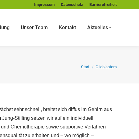
Impressum
Datenschutz
Barrierefreiheit
dung
Unser Team
Kontakt
Aktuelles
Sie befinden sich hier:
Start
Glioblastom
chst sehr schnell, breitet sich diffus im Gehirn aus
ung-Stilling setzen wir auf ein individuell
 und Chemotherapie sowie supportive Verfahren
ensqualität zu erhalten und – wo möglich –