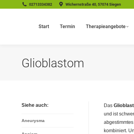
02713334382
Wichernstraße 40, 57074 Siegen
Start
Termin
Therapieangebote
Glioblastom
Siehe auch:
Das
Glioblas
und ist schwe
Aneurysma
abgestimmtes 
kombiniert. Un