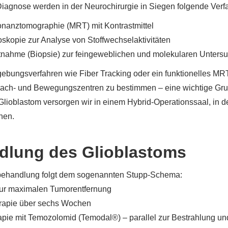
Diagnose werden in der Neurochirurgie in Siegen folgende Verfa
nanztomographie (MRT) mit Kontrastmittel
skopie zur Analyse von Stoffwechselaktivitäten
ahme (Biopsie) zur feingeweblichen und molekularen Unters
ebungsverfahren wie Fiber Tracking oder ein funktionelles MR
ach- und Bewegungszentren zu bestimmen – eine wichtige Grund
 Glioblastom versorgen wir in einem Hybrid-Operationssaal, in
nen.
dlung des Glioblastoms
behandlung folgt dem sogenannten Stupp-Schema:
zur maximalen Tumorentfernung
erapie über sechs Wochen
pie mit Temozolomid (Temodal®) – parallel zur Bestrahlung un