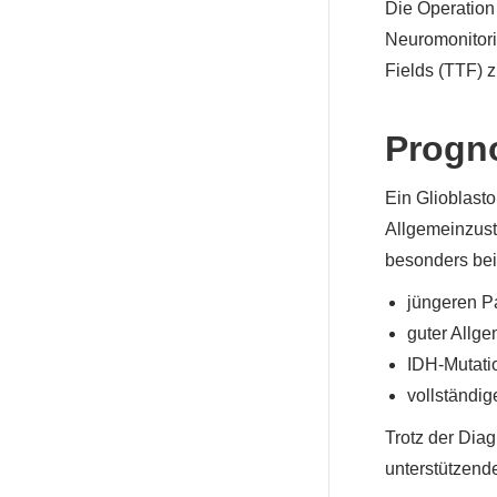
Die Operation
Neuromonitori
Fields (TTF) 
Progn
Ein Glioblasto
Allgemeinzust
besonders bei
jüngeren P
guter Allg
IDH-Mutati
vollständig
Trotz der Diag
unterstützend