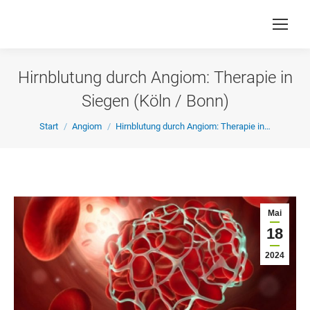
Hirnblutung durch Angiom: Therapie in
Siegen (Köln / Bonn)
Sie befinden sich hier:
Start
Angiom
Hirnblutung durch Angiom: Therapie in…
Mai
18
2024