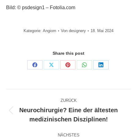
Bild: © psdesign1 – Fotolia.com
Kategorie:
Angiom
Von
designery
18. Mai 2024
Share this post
Share
Share
Share
Share
Share
on
on
on
on
on
Facebook
X
Pinterest
WhatsApp
LinkedIn
Kommentarnavigation
ZURÜCK
Neurochirurgie? Eine der ältesten
Vorheriger
medizinischen Disziplinen!
Beitrag:
NÄCHSTES