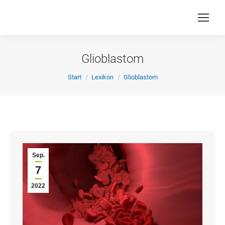
Glioblastom
Sie befinden sich hier:
Start
Lexikon
Glioblastom
Sep.
7
2022