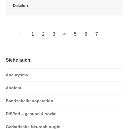
Details
←
1
2
3
4
5
6
7
→
Siehe auch:
Aneurysma
Angiom
Bandscheibenoperation
DiSPod – gesund & sozial
Geriatrische Neurochirurgie