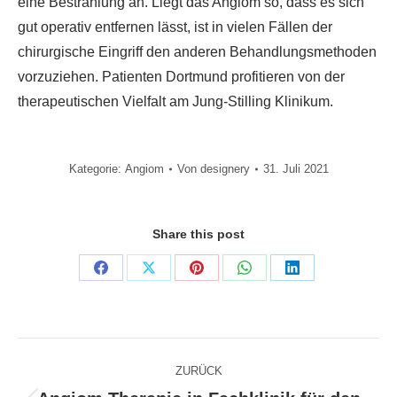
eine Bestrahlung an. Liegt das Angiom so, dass es sich
gut operativ entfernen lässt, ist in vielen Fällen der
chirurgische Eingriff den anderen Behandlungsmethoden
vorzuziehen. Patienten Dortmund profitieren von der
therapeutischen Vielfalt am Jung-Stilling Klinikum.
Kategorie:
Angiom
Von
designery
31. Juli 2021
Share this post
Share
Share
Share
Share
Share
on
on
on
on
on
Facebook
X
Pinterest
WhatsApp
LinkedIn
Kommentarnavigation
ZURÜCK