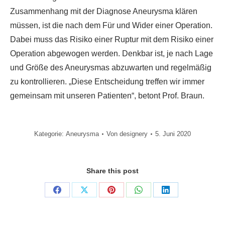
Zusammenhang mit der Diagnose Aneurysma klären
müssen, ist die nach dem Für und Wider einer Operation.
Dabei muss das Risiko einer Ruptur mit dem Risiko einer
Operation abgewogen werden. Denkbar ist, je nach Lage
und Größe des Aneurysmas abzuwarten und regelmäßig
zu kontrollieren. „Diese Entscheidung treffen wir immer
gemeinsam mit unseren Patienten“, betont Prof. Braun.
Kategorie:
Aneurysma
Von
designery
5. Juni 2020
Share this post
Share
Share
Share
Share
Share
on
on
on
on
on