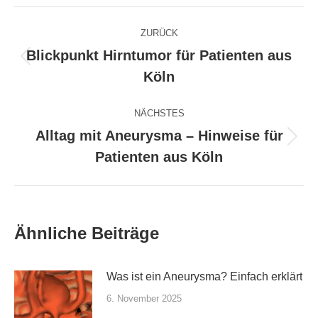
Facebook
X
Pinterest
WhatsApp
LinkedIn
Kommentarnavigation
ZURÜCK
Blickpunkt Hirntumor für Patienten aus
Vorheriger
Köln
Beitrag:
NÄCHSTES
Alltag mit Aneurysma – Hinweise für
Nächster
Patienten aus Köln
Beitrag:
Ähnliche Beiträge
Was ist ein Aneurysma? Einfach erklärt
6. November 2025