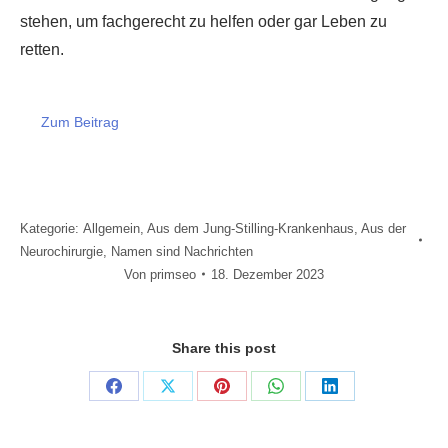
stehen, um fachgerecht zu helfen oder gar Leben zu
retten.
Zum Beitrag
Kategorie:
Allgemein
,
Aus dem Jung-Stilling-Krankenhaus
,
Aus der
Neurochirurgie
,
Namen sind Nachrichten
Von
primseo
18. Dezember 2023
Share this post
Share
Share
Share
Share
Share
on
on
on
on
on