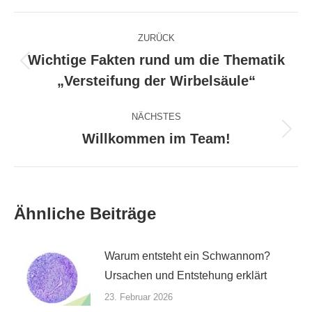
Facebook
X
Pinterest
WhatsApp
LinkedIn
Kommentarnavigation
ZURÜCK
Wichtige Fakten rund um die Thematik
Vorheriger
„Versteifung der Wirbelsäule“
Beitrag:
NÄCHSTES
Willkommen im Team!
Nächster
Beitrag:
Ähnliche Beiträge
Warum entsteht ein Schwannom?
Ursachen und Entstehung erklärt
23. Februar 2026