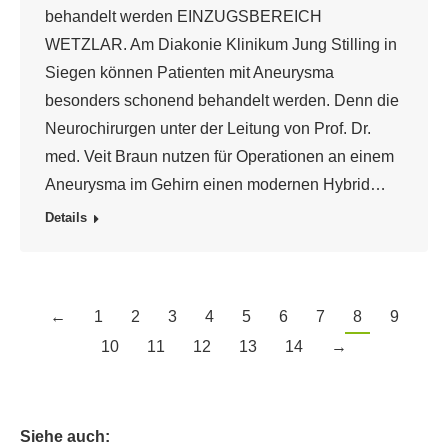
behandelt werden EINZUGSBEREICH
WETZLAR. Am Diakonie Klinikum Jung Stilling in
Siegen können Patienten mit Aneurysma
besonders schonend behandelt werden. Denn die
Neurochirurgen unter der Leitung von Prof. Dr.
med. Veit Braun nutzen für Operationen an einem
Aneurysma im Gehirn einen modernen Hybrid…
Details
←
1
2
3
4
5
6
7
8
9
10
11
12
13
14
→
Siehe auch: